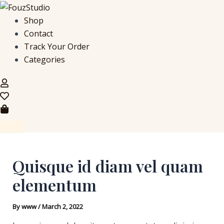
Skip
Post
to
navigation
Shop
content
Contact
Track Your Order
Categories
Quisque id diam vel quam
elementum
By
www
/
March 2, 2022