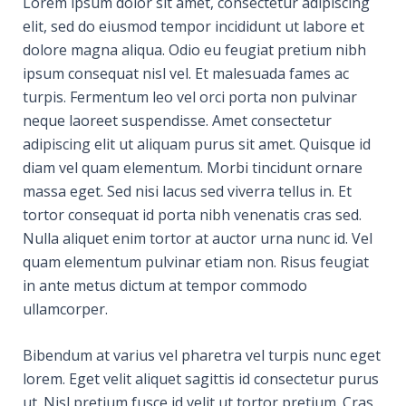
Lorem ipsum dolor sit amet, consectetur adipiscing
elit, sed do eiusmod tempor incididunt ut labore et
dolore magna aliqua. Odio eu feugiat pretium nibh
ipsum consequat nisl vel. Et malesuada fames ac
turpis. Fermentum leo vel orci porta non pulvinar
neque laoreet suspendisse. Amet consectetur
adipiscing elit ut aliquam purus sit amet. Quisque id
diam vel quam elementum. Morbi tincidunt ornare
massa eget. Sed nisi lacus sed viverra tellus in. Et
tortor consequat id porta nibh venenatis cras sed.
Nulla aliquet enim tortor at auctor urna nunc id. Vel
quam elementum pulvinar etiam non. Risus feugiat
in ante metus dictum at tempor commodo
ullamcorper.
Bibendum at varius vel pharetra vel turpis nunc eget
lorem. Eget velit aliquet sagittis id consectetur purus
ut. Nisl pretium fusce id velit ut tortor pretium. Cras